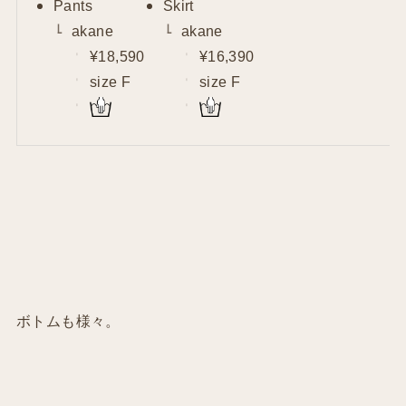
Pants
Skirt
akane
akane
¥18,590
¥16,390
size F
size F
ボトムも様々。