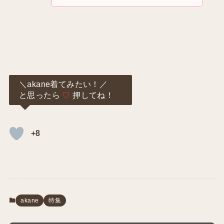
＼akane着てみたい！／
と思ったら
♡
押してね！
+8
akane
特集