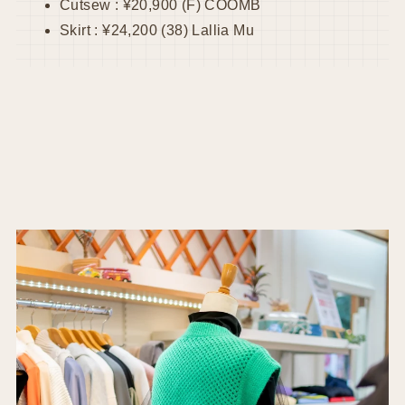
Cutsew : ¥20,900 (F) COOMB
Skirt : ¥24,200 (38) Lallia Mu