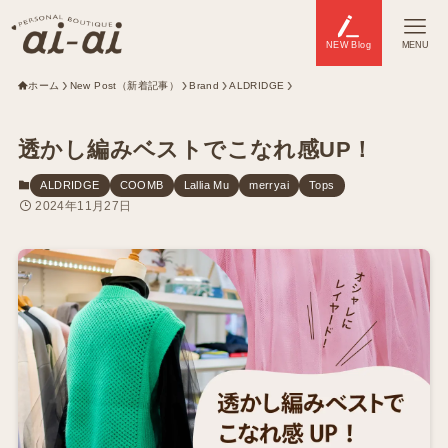
NEW Blog
MENU
ホーム
New Post（新着記事）
Brand
ALDRIDGE
透かし編みベストでこなれ感UP！
ALDRIDGE
COOMB
Lallia Mu
merryai
Tops
2024年11月27日