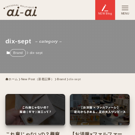
NEW Blog
MENU
dix-sept
– category –
Brand
dix-sept
ホーム
New Post（新着記事）
Brand
dix-sept
これ麻じゃないの？擬麻
【お洋服×ファルファー