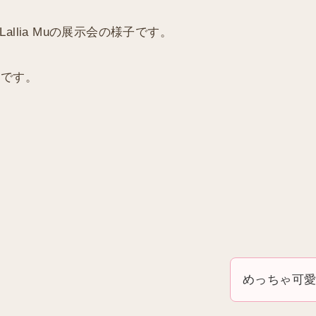
llia Muの展示会の様子です。
月です。
めっちゃ可