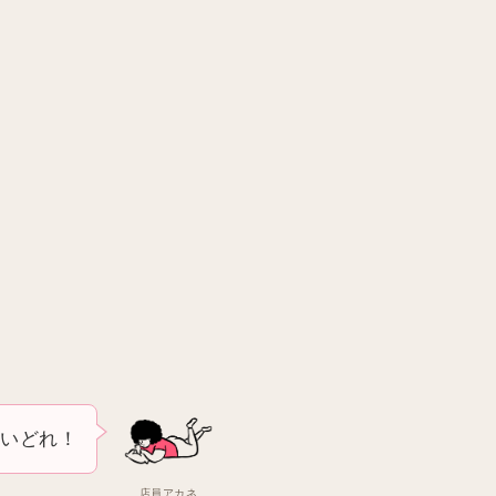
愛いどれ！
店員アカネ