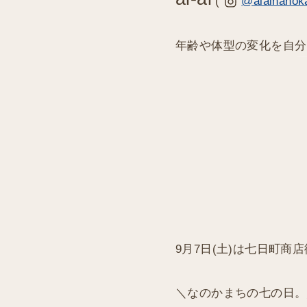
(
@aiainanok
年齢や体型の変化を自分
9月7日(土)は七日町商
＼なのかまちの七の日。