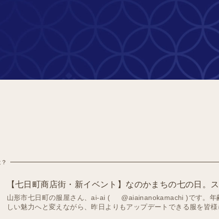
は？
【七日町商店街・新イベント】なのかまちの七の日。
山形市七日町の服屋さん、ai-ai ( @aiainanokamachi )で
しい魅力へと変えながら、昨日よりもアップデートできる服を皆様に