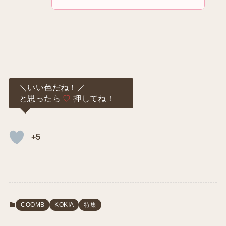
＼いい色だね！／
と思ったら
♡
押してね！
+5
COOMB
KOKIA
特集