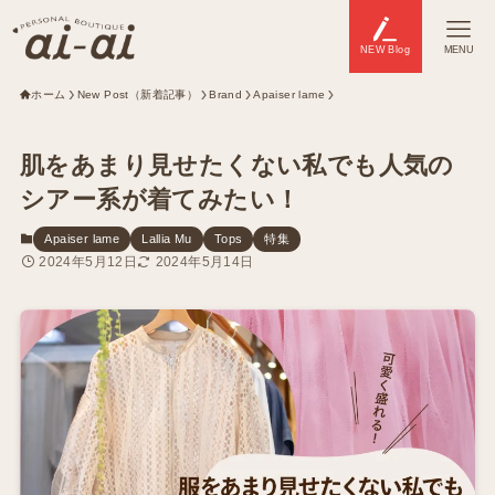
NEW Blog
MENU
ホーム
New Post（新着記事）
Brand
Apaiser lame
肌をあまり見せたくない私でも人気の
シアー系が着てみたい！
Apaiser lame
Lallia Mu
Tops
特集
2024年5月12日
2024年5月14日