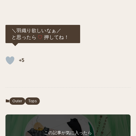
＼羽織り欲しいなぁ／
と思ったら
♡
押してね！
+5
Outer
Tops
この記事が気に入ったら