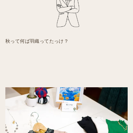
秋って何ば羽織ってたっけ？